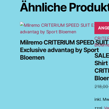
Ähnliche Produk
Dieses
ANGE
Produk
weist
Milremo CRITERIUM SPEED SUIT
mehrer
Exclusive advantag by Sport
Varian
SALE
Bloemen
auf.
Shir
Die
CRIT
Option
Bloe
könne
auf
218,0
der
Produkt
inkl. Mw
gewähl
zzgl.
Ve