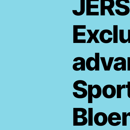
JER
Excl
adva
Spor
Bloe