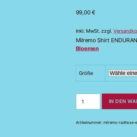
99,00
€
inkl. MwSt.
zzgl.
Versandko
Milremo Shirt ENDUR
Bloemen
Größe
Milremo
IN DEN W
Shirt
ENDURANCE
JERSEY
Exclusive
Artikelnummer:
milremo-radhose-e
advantag
by