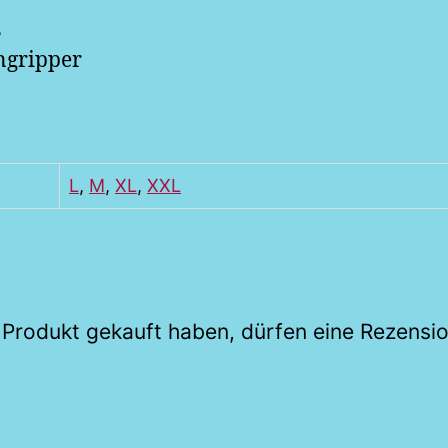
s
ngripper
L
,
M
,
XL
,
XXL
 Produkt gekauft haben, dürfen eine Rezensi