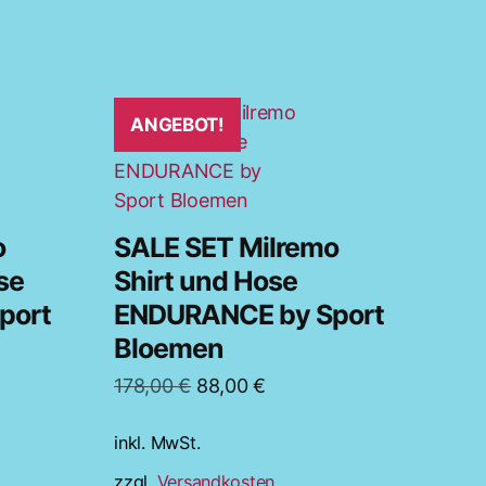
Dieses
ANGEBOT!
Produkt
weist
mehrere
Varianten
o
SALE SET Milremo
auf.
se
Shirt und Hose
Die
port
ENDURANCE by Sport
Optionen
Bloemen
können
auf
er
Ursprünglicher
Aktueller
178,00
€
88,00
€
der
Preis
Preis
Produktseite
inkl. MwSt.
war:
ist:
gewählt
.
178,00 €
88,00 €.
zzgl.
Versandkosten