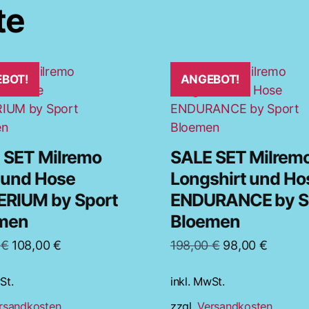
te
Dieses
BOT!
ANGEBOT!
t
Produkt
weist
e
mehrere
ten
Varianten
 SET Milremo
SALE SET Milrem
auf.
t und Hose
Longshirt und Ho
Die
ERIUM by Sport
ENDURANCE by S
en
Optionen
men
Bloemen
n
können
auf
Ursprünglicher
Aktueller
Ursprünglicher
Aktuell
0
€
108,00
€
198,00
€
98,00
€
der
Preis
Preis
Preis
Preis
seite
Produktseite
St.
war:
ist:
inkl. MwSt.
war:
ist:
t
gewählt
218,00 €
108,00 €.
198,00 €
98,00 €
rsandkosten
zzgl.
Versandkosten