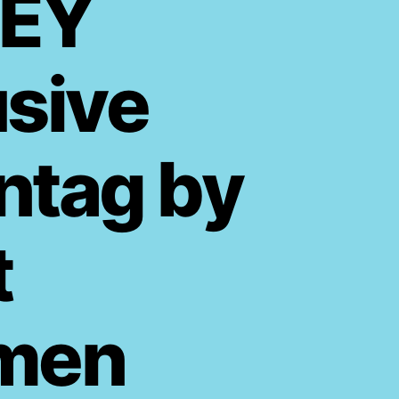
SEY
usive
ntag by
t
men