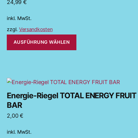
24,99
€
mehrere
Varianten
inkl. MwSt.
auf.
Die
zzgl.
Versandkosten
Optionen
AUSFÜHRUNG WÄHLEN
können
auf
der
Produktseite
gewählt
Dieses
werden
Produkt
Energie-Riegel TOTAL ENERGY FRUIT
weist
BAR
mehrere
Varianten
2,00
€
auf.
Die
inkl. MwSt.