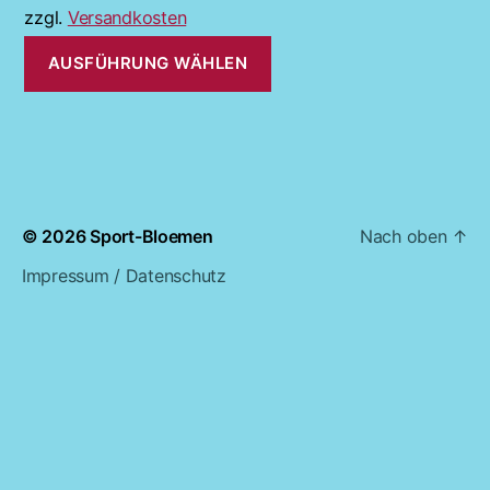
Optionen
zzgl.
Versandkosten
können
AUSFÜHRUNG WÄHLEN
auf
der
Produktseite
gewählt
werden
© 2026
Sport-Bloemen
Nach oben
↑
Impressum / Datenschutz