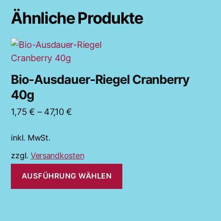
Ähnliche Produkte
Dieses
Produkt
weist
Bio-Ausdauer-Riegel Cranberry
mehrere
40g
Varianten
auf.
1,75
€
–
47,10
€
Die
Optionen
inkl. MwSt.
können
zzgl.
Versandkosten
auf
AUSFÜHRUNG WÄHLEN
der
Produktseite
gewählt
werden