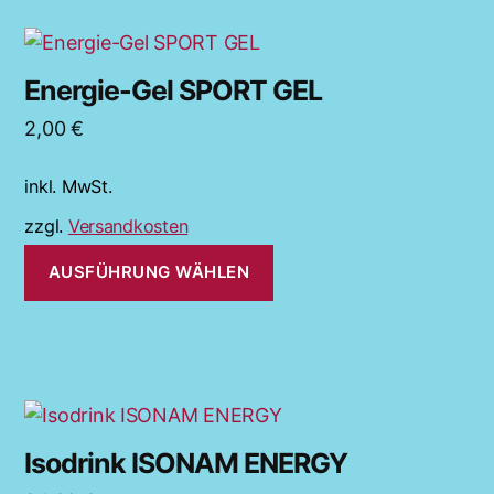
Dieses
Produkt
Energie-Gel SPORT GEL
weist
2,00
€
mehrere
Varianten
inkl. MwSt.
auf.
Die
zzgl.
Versandkosten
Optionen
AUSFÜHRUNG WÄHLEN
können
auf
der
Produktseite
gewählt
Dieses
werden
Produkt
Isodrink ISONAM ENERGY
weist